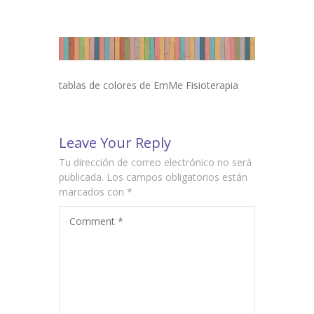
-- Terapias para adultos
Escuelas
-- Asesoramiento
tablas de colores de EmMe Fisioterapia
-- Talleres para educadores
Leave Your Reply
-- Talleres para familias
Tu dirección de correo electrónico no será
Talleres
publicada.
Los campos obligatorios están
marcados con
*
Colaboraciones
Comment
*
Contacto