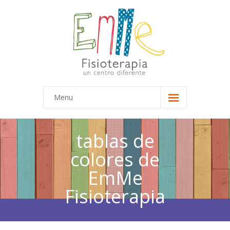
Menu
Inicio
tablas de
Equipo
colores de
-- Marta
EmMe
-- María
Fisioterapia
Terapias
-- Terapias Infantiles