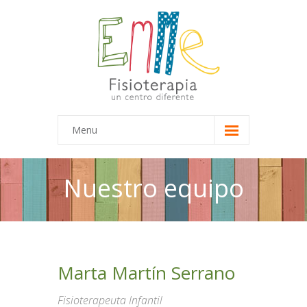
Menu
Inicio
Nuestro equipo
Equipo
-- Marta
-- María
Marta Martín Serrano
Terapias
Fisioterapeuta Infantil
-- Terapias Infantiles