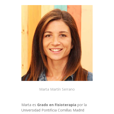
-- Terapias para adultos
Escuelas
-- Asesoramiento
-- Talleres para educadores
-- Talleres para familias
Talleres
Colaboraciones
Contacto
Marta Martín Serrano
Marta es
Grado en Fisioterapia
por la
Universidad Pontificia Comillas Madrid