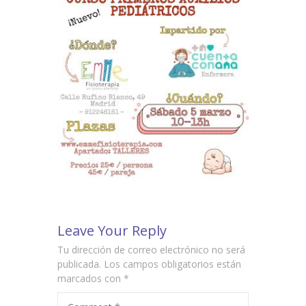
-- Terapias para adultos
Escuelas
-- Asesoramiento
-- Talleres para educadores
-- Talleres para familias
Talleres
Colaboraciones
Contacto
Leave Your Reply
Tu dirección de correo electrónico no será
publicada.
Los campos obligatorios están
marcados con
*