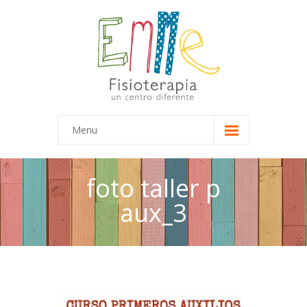
Menu
Inicio
foto taller p
Equipo
aux_3
-- Marta
-- María
Terapias
-- Terapias Infantiles