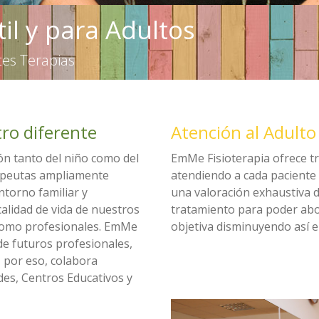
til y para Adultos
tes Terapias
ro diferente
Atención al Adulto
ión tanto del niño como del
EmMe Fisioterapia ofrece t
apeutas ampliamente
atendiendo a cada paciente 
ntorno familiar y
una valoración exhaustiva de
calidad de vida de nuestros
tratamiento para poder ab
 como profesionales. EmMe
objetiva disminuyendo así e
de futuros profesionales,
, por eso, colabora
des, Centros Educativos y