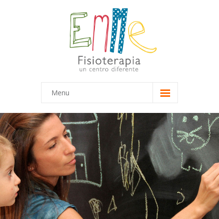
Menu
Inicio
Equipo
-- Marta
-- María
Terapias
-- Terapias Infantiles