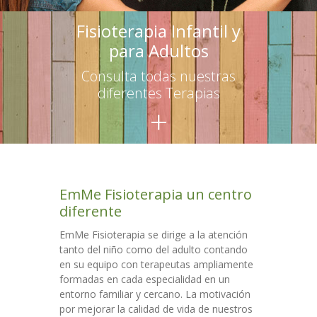
-- Terapias para adultos
Fisioterapia Infantil y
para Adultos
Escuelas
Consulta todas nuestras
-- Asesoramiento
diferentes Terapias
+
-- Talleres para educadores
-- Talleres para familias
Talleres
EmMe Fisioterapia un centro
Colaboraciones
diferente
Contacto
EmMe Fisioterapia se dirige a la atención
tanto del niño como del adulto contando
en su equipo con terapeutas ampliamente
formadas en cada especialidad en un
entorno familiar y cercano. La motivación
por mejorar la calidad de vida de nuestros