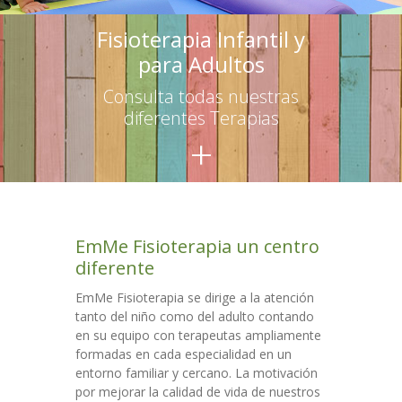
-- Terapias para adultos
Fisioterapia Infantil y
para Adultos
Escuelas
Consulta todas nuestras
-- Asesoramiento
diferentes Terapias
+
-- Talleres para educadores
-- Talleres para familias
Talleres
EmMe Fisioterapia un centro
Colaboraciones
diferente
Contacto
EmMe Fisioterapia se dirige a la atención
tanto del niño como del adulto contando
en su equipo con terapeutas ampliamente
formadas en cada especialidad en un
entorno familiar y cercano. La motivación
por mejorar la calidad de vida de nuestros