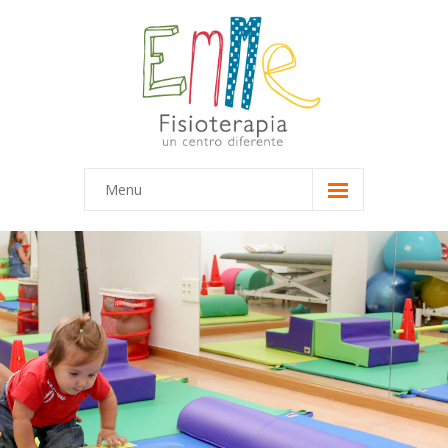
Menu
Inicio
Equipo
-- Marta
-- María
Terapias
-- Terapias Infantiles