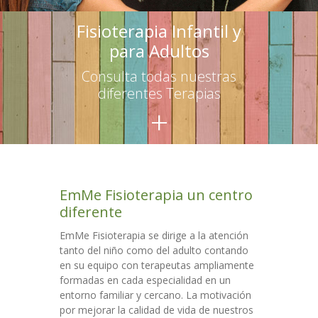
-- Terapias para adultos
Fisioterapia Infantil y
para Adultos
Escuelas
Consulta todas nuestras
-- Asesoramiento
diferentes Terapias
+
-- Talleres para educadores
-- Talleres para familias
Talleres
EmMe Fisioterapia un centro
Colaboraciones
diferente
Contacto
EmMe Fisioterapia se dirige a la atención
tanto del niño como del adulto contando
en su equipo con terapeutas ampliamente
formadas en cada especialidad en un
entorno familiar y cercano. La motivación
por mejorar la calidad de vida de nuestros