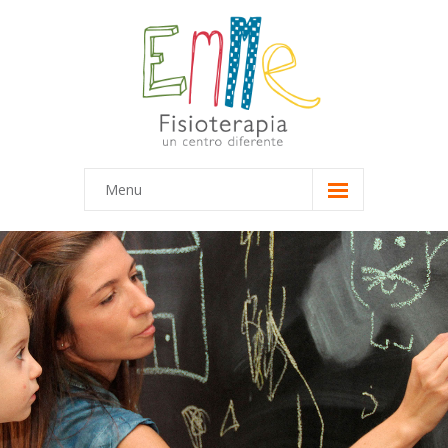
Menu
Inicio
Equipo
-- Marta
-- María
Terapias
-- Terapias Infantiles