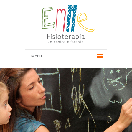
Menu
Inicio
Equipo
-- Marta
-- María
Terapias
-- Terapias Infantiles