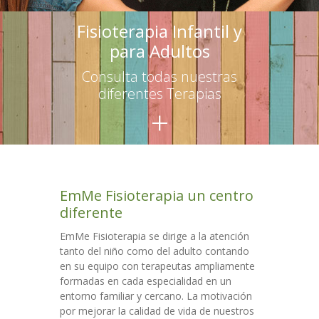
-- Terapias para adultos
Fisioterapia Infantil y
para Adultos
Escuelas
Consulta todas nuestras
-- Asesoramiento
diferentes Terapias
+
-- Talleres para educadores
-- Talleres para familias
Talleres
EmMe Fisioterapia un centro
Colaboraciones
diferente
Contacto
EmMe Fisioterapia se dirige a la atención
tanto del niño como del adulto contando
en su equipo con terapeutas ampliamente
formadas en cada especialidad en un
entorno familiar y cercano. La motivación
por mejorar la calidad de vida de nuestros