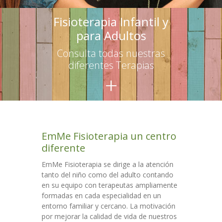
-- Terapias para adultos
Fisioterapia Infantil y
para Adultos
Escuelas
Consulta todas nuestras
-- Asesoramiento
diferentes Terapias
+
-- Talleres para educadores
-- Talleres para familias
Talleres
EmMe Fisioterapia un centro
Colaboraciones
diferente
Contacto
EmMe Fisioterapia se dirige a la atención
tanto del niño como del adulto contando
en su equipo con terapeutas ampliamente
formadas en cada especialidad en un
entorno familiar y cercano. La motivación
por mejorar la calidad de vida de nuestros