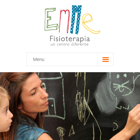
Menu
Inicio
Equipo
-- Marta
-- María
Terapias
-- Terapias Infantiles