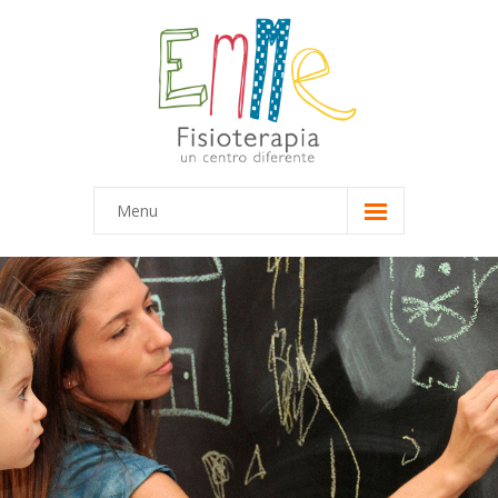
Menu
Inicio
Equipo
-- Marta
-- María
Terapias
-- Terapias Infantiles