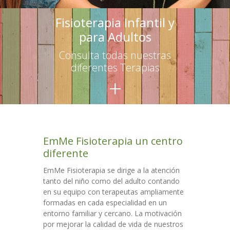
-- Terapias para adultos
Fisioterapia Infantil y
para Adultos
Escuelas
Consulta todas nuestras
-- Asesoramiento
diferentes Terapias
+
-- Talleres para educadores
-- Talleres para familias
Talleres
EmMe Fisioterapia un centro
Colaboraciones
diferente
Contacto
EmMe Fisioterapia se dirige a la atención
tanto del niño como del adulto contando
en su equipo con terapeutas ampliamente
formadas en cada especialidad en un
entorno familiar y cercano. La motivación
por mejorar la calidad de vida de nuestros