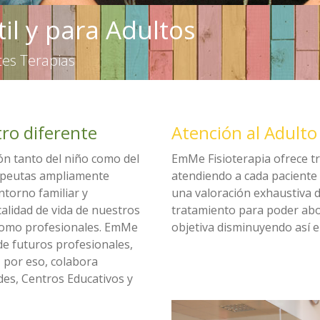
til y para Adultos
tes Terapias
ro diferente
Atención al Adulto
ión tanto del niño como del
EmMe Fisioterapia ofrece t
apeutas ampliamente
atendiendo a cada paciente 
ntorno familiar y
una valoración exhaustiva de
calidad de vida de nuestros
tratamiento para poder ab
 como profesionales. EmMe
objetiva disminuyendo así e
de futuros profesionales,
, por eso, colabora
des, Centros Educativos y