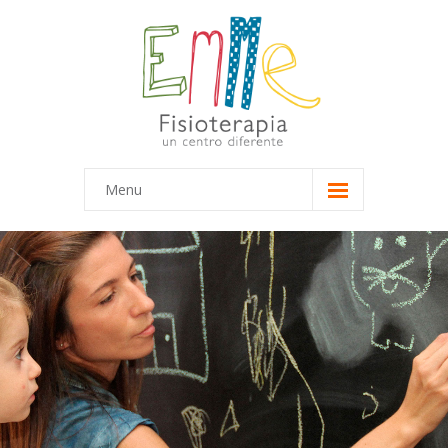
Menu
Inicio
Equipo
-- Marta
-- María
Terapias
-- Terapias Infantiles