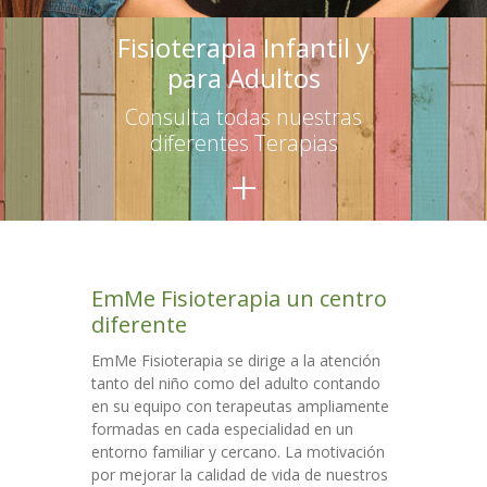
-- Terapias para adultos
Fisioterapia Infantil y
para Adultos
Escuelas
Consulta todas nuestras
-- Asesoramiento
diferentes Terapias
+
-- Talleres para educadores
-- Talleres para familias
Talleres
EmMe Fisioterapia un centro
Colaboraciones
diferente
Contacto
EmMe Fisioterapia se dirige a la atención
tanto del niño como del adulto contando
en su equipo con terapeutas ampliamente
formadas en cada especialidad en un
entorno familiar y cercano. La motivación
por mejorar la calidad de vida de nuestros