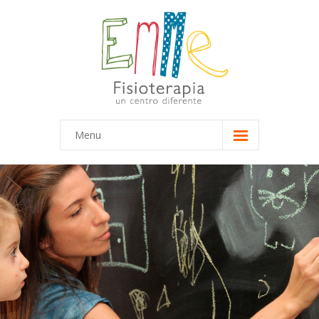
Menu
Inicio
Equipo
-- Marta
-- María
Terapias
-- Terapias Infantiles