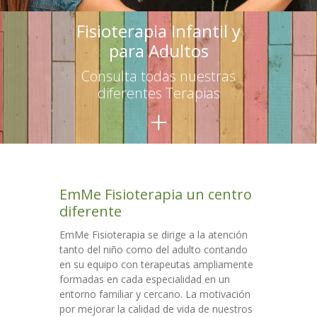
-- Terapias para adultos
Fisioterapia Infantil y
para Adultos
Escuelas
Consulta todas nuestras
-- Asesoramiento
diferentes Terapias
+
-- Talleres para educadores
-- Talleres para familias
Talleres
EmMe Fisioterapia un centro
Colaboraciones
diferente
Contacto
EmMe Fisioterapia se dirige a la atención
tanto del niño como del adulto contando
en su equipo con terapeutas ampliamente
formadas en cada especialidad en un
entorno familiar y cercano. La motivación
por mejorar la calidad de vida de nuestros