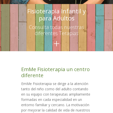
-- Terapias para adultos
Fisioterapia Infantil y
para Adultos
Escuelas
Consulta todas nuestras
-- Asesoramiento
diferentes Terapias
+
-- Talleres para educadores
-- Talleres para familias
Talleres
EmMe Fisioterapia un centro
Colaboraciones
diferente
Contacto
EmMe Fisioterapia se dirige a la atención
tanto del niño como del adulto contando
en su equipo con terapeutas ampliamente
formadas en cada especialidad en un
entorno familiar y cercano. La motivación
por mejorar la calidad de vida de nuestros