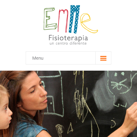
Menu
Inicio
Equipo
-- Marta
-- María
Terapias
-- Terapias Infantiles