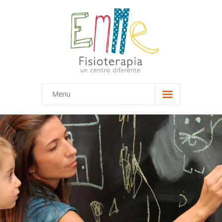
Menu
Inicio
Equipo
-- Marta
-- María
Terapias
-- Terapias Infantiles