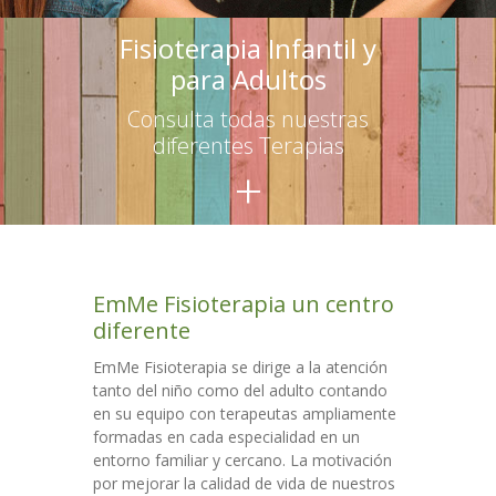
-- Terapias para adultos
Fisioterapia Infantil y
para Adultos
Escuelas
Consulta todas nuestras
-- Asesoramiento
diferentes Terapias
+
-- Talleres para educadores
-- Talleres para familias
Talleres
EmMe Fisioterapia un centro
Colaboraciones
diferente
Contacto
EmMe Fisioterapia se dirige a la atención
tanto del niño como del adulto contando
en su equipo con terapeutas ampliamente
formadas en cada especialidad en un
entorno familiar y cercano. La motivación
por mejorar la calidad de vida de nuestros