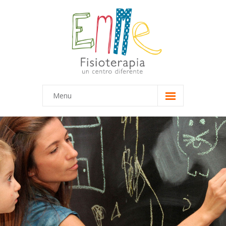
Menu
Inicio
Equipo
-- Marta
-- María
Terapias
-- Terapias Infantiles