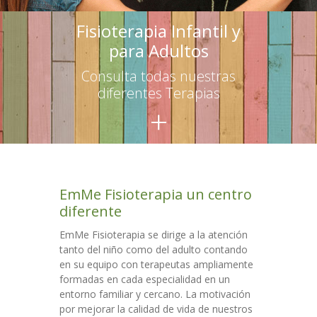
-- Terapias para adultos
Fisioterapia Infantil y
para Adultos
Escuelas
Consulta todas nuestras
-- Asesoramiento
diferentes Terapias
+
-- Talleres para educadores
-- Talleres para familias
Talleres
EmMe Fisioterapia un centro
Colaboraciones
diferente
Contacto
EmMe Fisioterapia se dirige a la atención
tanto del niño como del adulto contando
en su equipo con terapeutas ampliamente
formadas en cada especialidad en un
entorno familiar y cercano. La motivación
por mejorar la calidad de vida de nuestros