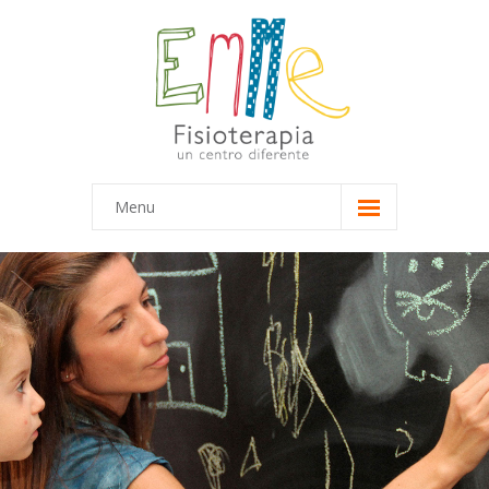
Menu
Inicio
Equipo
-- Marta
-- María
Terapias
-- Terapias Infantiles