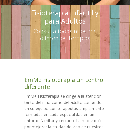
-- Terapias para adultos
Fisioterapia Infantil y
para Adultos
Escuelas
Consulta todas nuestras
-- Asesoramiento
diferentes Terapias
+
-- Talleres para educadores
-- Talleres para familias
Talleres
EmMe Fisioterapia un centro
Colaboraciones
diferente
Contacto
EmMe Fisioterapia se dirige a la atención
tanto del niño como del adulto contando
en su equipo con terapeutas ampliamente
formadas en cada especialidad en un
entorno familiar y cercano. La motivación
por mejorar la calidad de vida de nuestros