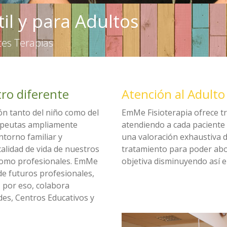
til y para Adultos
tes Terapias
ro diferente
Atención al Adulto
ión tanto del niño como del
EmMe Fisioterapia ofrece t
apeutas ampliamente
atendiendo a cada paciente 
ntorno familiar y
una valoración exhaustiva de
calidad de vida de nuestros
tratamiento para poder ab
 como profesionales. EmMe
objetiva disminuyendo así e
de futuros profesionales,
, por eso, colabora
des, Centros Educativos y