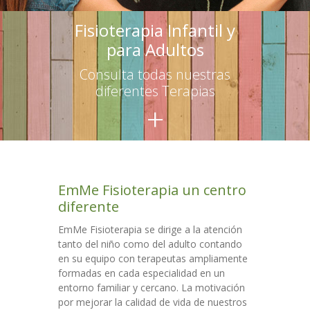
-- Terapias para adultos
Fisioterapia Infantil y
para Adultos
Escuelas
Consulta todas nuestras
-- Asesoramiento
diferentes Terapias
+
-- Talleres para educadores
-- Talleres para familias
Talleres
EmMe Fisioterapia un centro
Colaboraciones
diferente
Contacto
EmMe Fisioterapia se dirige a la atención
tanto del niño como del adulto contando
en su equipo con terapeutas ampliamente
formadas en cada especialidad en un
entorno familiar y cercano. La motivación
por mejorar la calidad de vida de nuestros