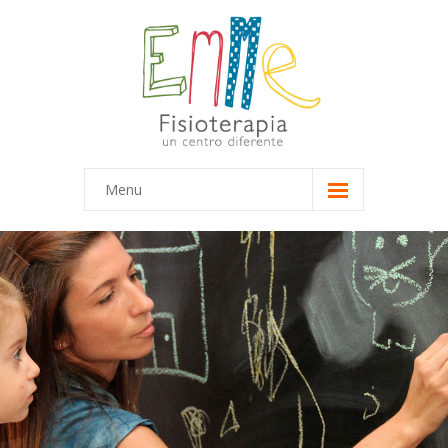
Menu
Inicio
Equipo
-- Marta
-- María
Terapias
-- Terapias Infantiles