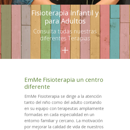
-- Terapias para adultos
Fisioterapia Infantil y
para Adultos
Escuelas
Consulta todas nuestras
-- Asesoramiento
diferentes Terapias
+
-- Talleres para educadores
-- Talleres para familias
Talleres
EmMe Fisioterapia un centro
Colaboraciones
diferente
Contacto
EmMe Fisioterapia se dirige a la atención
tanto del niño como del adulto contando
en su equipo con terapeutas ampliamente
formadas en cada especialidad en un
entorno familiar y cercano. La motivación
por mejorar la calidad de vida de nuestros