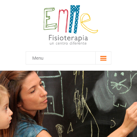
Menu
Inicio
Equipo
-- Marta
-- María
Terapias
-- Terapias Infantiles