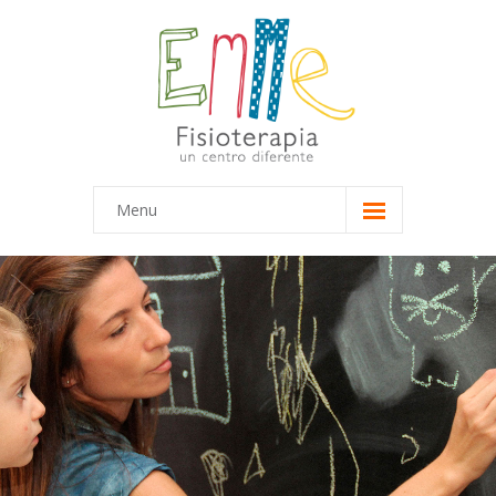
Menu
Inicio
Equipo
-- Marta
-- María
Terapias
-- Terapias Infantiles