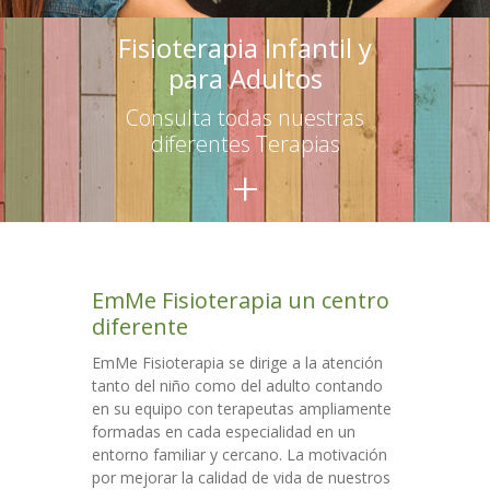
-- Terapias para adultos
Fisioterapia Infantil y
para Adultos
Escuelas
Consulta todas nuestras
-- Asesoramiento
diferentes Terapias
+
-- Talleres para educadores
-- Talleres para familias
Talleres
EmMe Fisioterapia un centro
Colaboraciones
diferente
Contacto
EmMe Fisioterapia se dirige a la atención
tanto del niño como del adulto contando
en su equipo con terapeutas ampliamente
formadas en cada especialidad en un
entorno familiar y cercano. La motivación
por mejorar la calidad de vida de nuestros