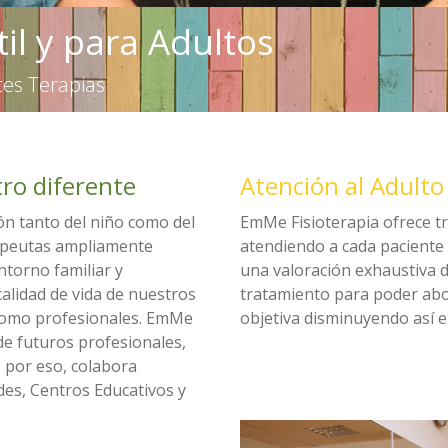
til y para Adultos
tes Terapias
ro diferente
Atención al Adulto
ión tanto del niño como del
EmMe Fisioterapia ofrece t
apeutas ampliamente
atendiendo a cada paciente 
ntorno familiar y
una valoración exhaustiva de
calidad de vida de nuestros
tratamiento para poder ab
 como profesionales. EmMe
objetiva disminuyendo así e
de futuros profesionales,
, por eso, colabora
des, Centros Educativos y