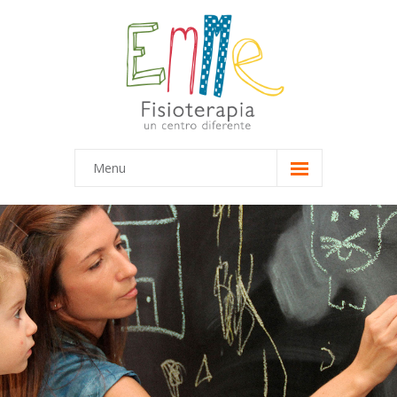
Menu
Inicio
Equipo
-- Marta
-- María
Terapias
-- Terapias Infantiles