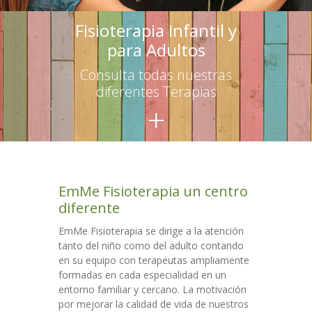
-- Terapias para adultos
Fisioterapia Infantil y
para Adultos
Escuelas
Consulta todas nuestras
-- Asesoramiento
diferentes Terapias
+
-- Talleres para educadores
-- Talleres para familias
Talleres
EmMe Fisioterapia un centro
Colaboraciones
diferente
Contacto
EmMe Fisioterapia se dirige a la atención
tanto del niño como del adulto contando
en su equipo con terapeutas ampliamente
formadas en cada especialidad en un
entorno familiar y cercano. La motivación
por mejorar la calidad de vida de nuestros