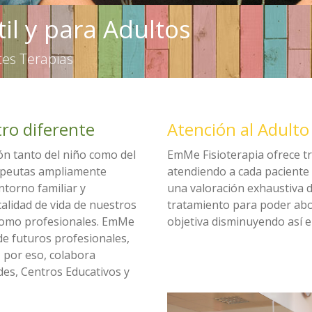
til y para Adultos
tes Terapias
ro diferente
Atención al Adulto
ión tanto del niño como del
EmMe Fisioterapia ofrece t
apeutas ampliamente
atendiendo a cada paciente 
ntorno familiar y
una valoración exhaustiva de
calidad de vida de nuestros
tratamiento para poder ab
 como profesionales. EmMe
objetiva disminuyendo así e
de futuros profesionales,
, por eso, colabora
des, Centros Educativos y